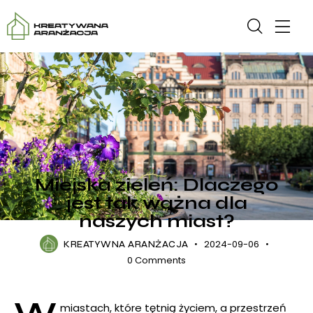
ARCHITEKTURA
Miejska zieleń: Dlaczego
jest tak ważna dla
naszych miast?
2024-09-06
KREATYWNA ARANŻACJA
0
Comments
miastach, które tętnią życiem, a przestrzeń