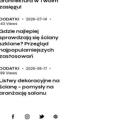
architektura w Twoim
zasięgu!
2026-07-14
DODATKI
143
Views
Gdzie najlepiej
sprawdzają się ściany
szklane? Przegląd
najpopularniejszych
zastosowań
2026-06-17
DODATKI
199
Views
Listwy dekoracyjne na
ścianę – pomysły na
aranżację salonu