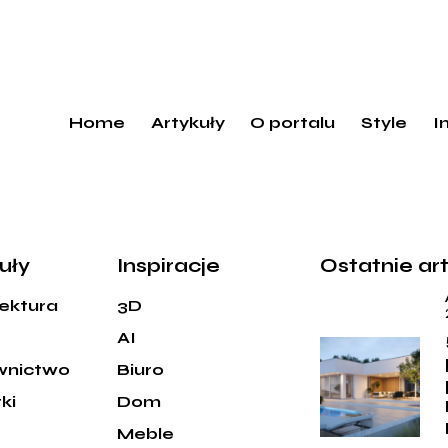
Home
Artykuły
O portalu
Style
I
uły
Inspiracje
Ostatnie ar
tektura
3D
AI
wnictwo
Biuro
ki
Dom
Meble