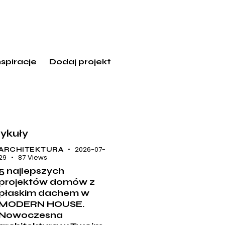
nspiracje
Dodaj projekt
tykuły
2026-07-
ARCHITEKTURA
29
87
Views
5 najlepszych
projektów domów z
płaskim dachem w
MODERN HOUSE.
Nowoczesna