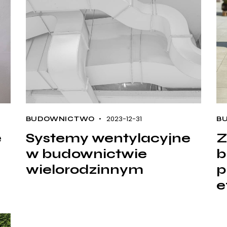
2023-12-31
BUDOWNICTWO
B
e
Systemy wentylacyjne
Z
w budownictwie
b
wielorodzinnym
p
e