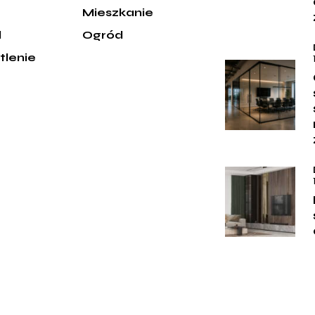
e
Mieszkanie
d
Ogród
tlenie