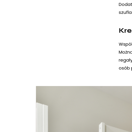
Dodat
szufla
Kre
Współ
Można
regał
osób 