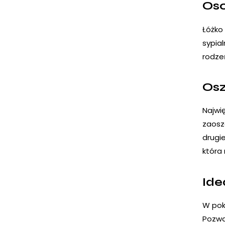
Oso
Łóżko
sypia
rodzeń
Osz
Najwi
zaosz
drugi
która
Ide
W pok
Pozwa