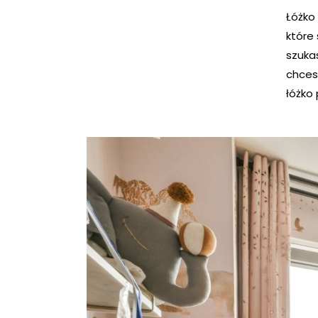
Łóżko
które 
szuka
chces
łóżko