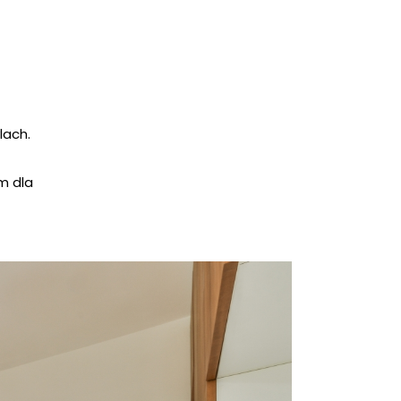
lach.
m dla