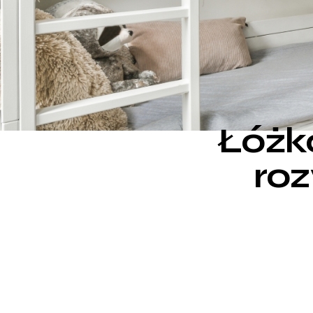
Łóżk
roz