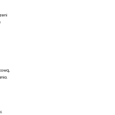
zeni
a
kową,
nia.
i.