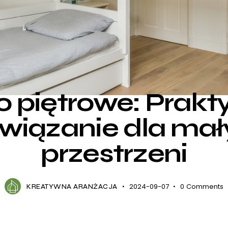
DOM
MEBLE
POKÓJ DZIECIECY
o piętrowe: Prakt
wiązanie dla ma
przestrzeni
2024-09-07
0
Comments
KREATYWNA ARANŻACJA