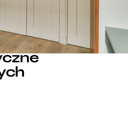
yczne
łych