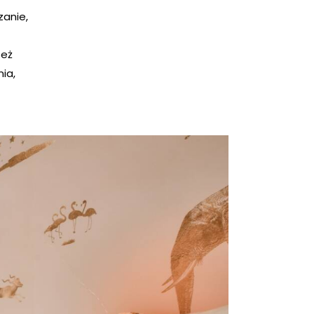
zanie,
też
ia,