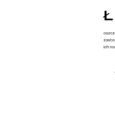
Ł
oszcz
zasto
ich r