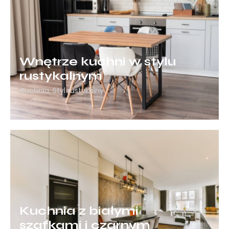
Wnętrze kuchni w stylu
rustykalnym
Kuchnia
,
Styl rustykalny
Kuchnia z białymi
szafkami i czarnym