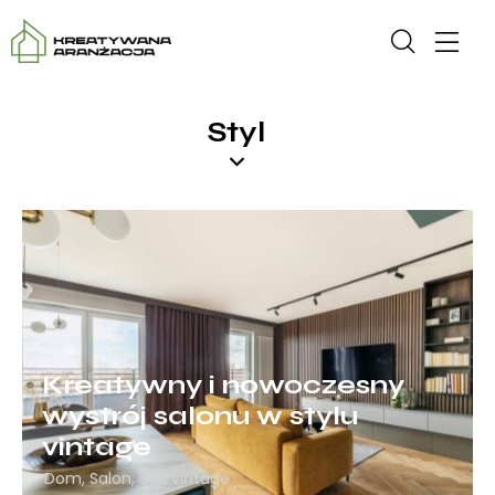
Styl
Kreatywny i nowoczesny
wystrój salonu w stylu
vintage
Dom
,
Salon
,
Styl vintage