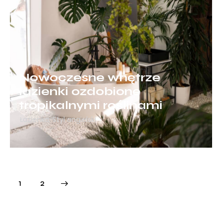
Nowoczesne wnętrze
łazienki ozdobione
tropikalnymi roślinami
Łazienka
,
Styl angielski
>
1
2