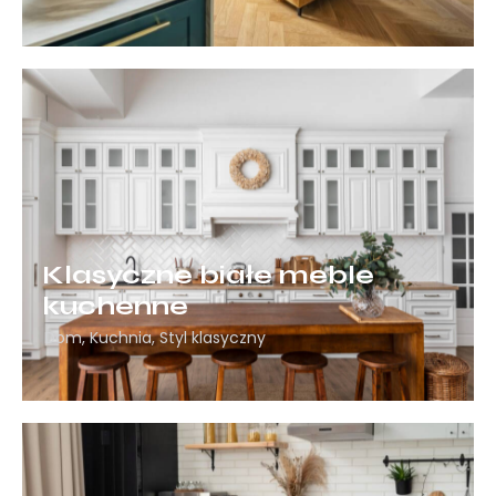
Klasyczne białe meble
kuchenne
Dom
,
Kuchnia
,
Styl klasyczny