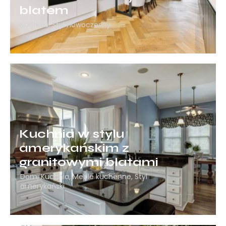
blatem
Kuchnia
,
Styl nowoczesny
Kuchnia w stylu
amerykańskim z
granitowymi blatami
Dom
,
Kuchnia
,
Meble kuchenne
,
Styl
amerykański