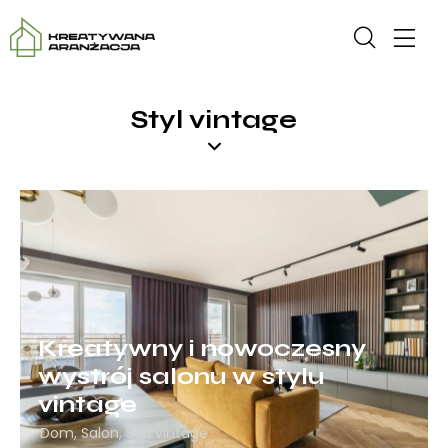
Styl vintage
Kreatywny i nowoczesny
wystrój salonu w stylu
vintage
Dom
,
Salon
,
Styl vintage