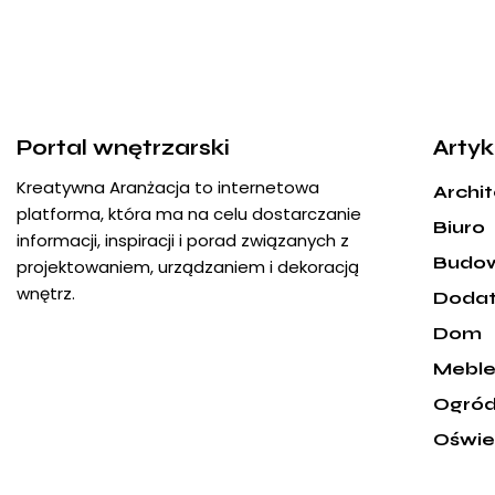
Portal wnętrzarski
Artyk
Kreatywna Aranżacja to internetowa
Archi
platforma, która ma na celu dostarczanie
Biuro
informacji, inspiracji i porad związanych z
Budo
projektowaniem, urządzaniem i dekoracją
wnętrz.
Dodat
Dom
Mebl
Ogró
Oświe