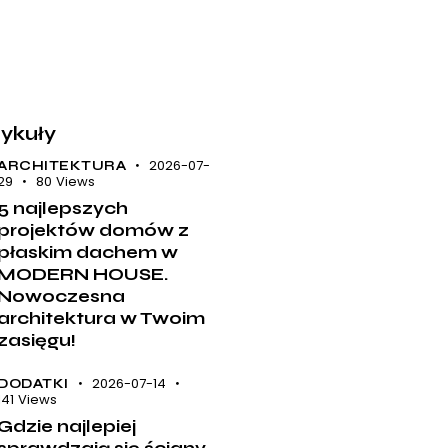
tykuły
2026-07-
ARCHITEKTURA
29
80
Views
5 najlepszych
projektów domów z
płaskim dachem w
MODERN HOUSE.
Nowoczesna
architektura w Twoim
zasięgu!
2026-07-14
DODATKI
141
Views
Gdzie najlepiej