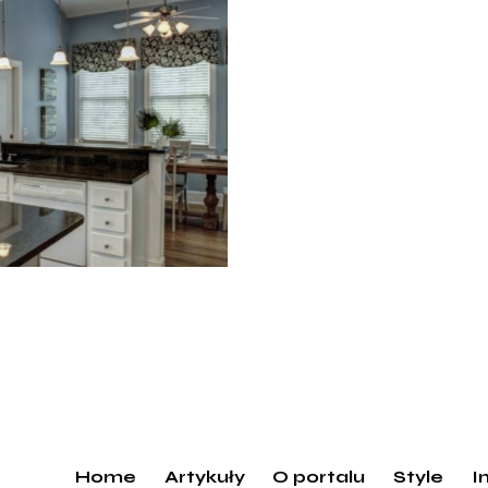
Home
Artykuły
O portalu
Style
I