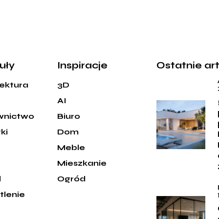
uły
Inspiracje
Ostatnie ar
tektura
3D
AI
wnictwo
Biuro
ki
Dom
Meble
e
Mieszkanie
d
Ogród
tlenie