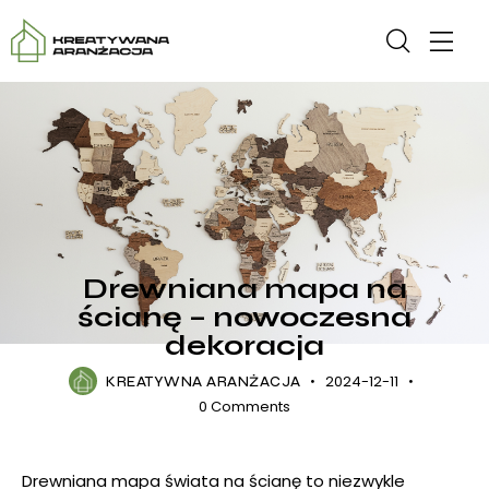
DODATKI
Drewniana mapa na
ścianę – nowoczesna
dekoracja
2024-12-11
KREATYWNA ARANŻACJA
0
Comments
Drewniana mapa świata na ścianę to niezwykle