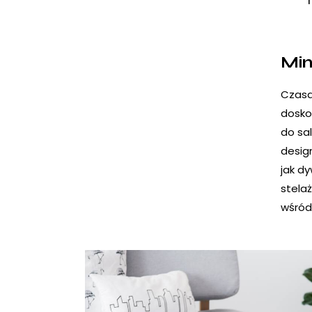
Min
Czasa
dosko
do sa
desig
jak d
stela
wśród