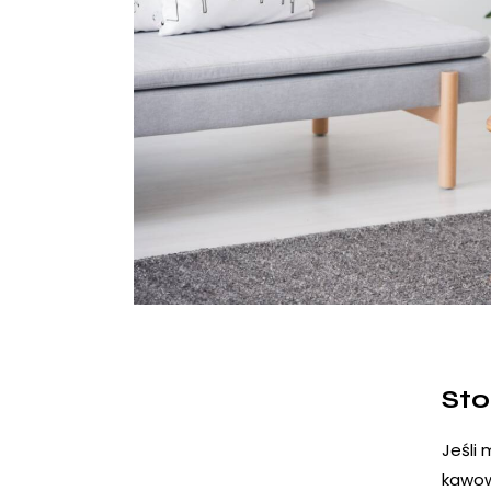
Sto
Jeśli 
kawow