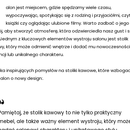
alon jest miejscem, gdzie spędzamy wiele czasu,
wypoczywając, spotykając się z rodziną i przyjaciółmi, czy
książki czy oglądając ulubione filmy. Warto zadbać o jego
j, aby stworzyć atmosferę, która odzwierciedla nasz gust i s
. Jednym z kluczowych elementów wystroju salonu jest stolik
y, który może odmienić wnętrze i dodać mu nowoczesności
cji lub unikalnego charakteru.
ilka inspirujących pomysłów na stoliki kawowe, które wzboga
salon o nowy design:.
Pamiętaj, że stolik kawowy to nie tylko praktyczny
mebel, ale także ważny element wystroju, który moż
nadać salonowi charakteru i unikatowego stylu.