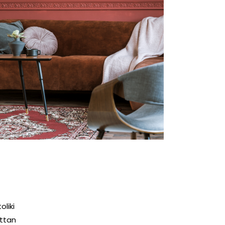
liki
attan