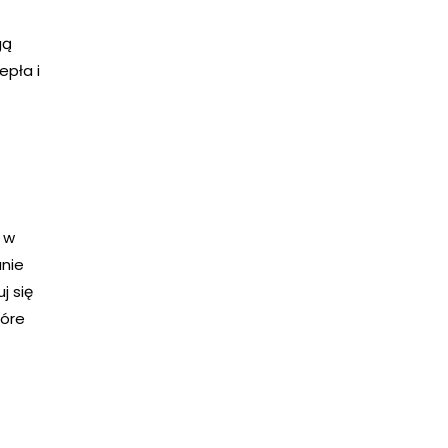
gą
epła i
e w
anie
j się
tóre