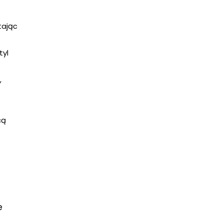
tając
tyl
,
cą
e