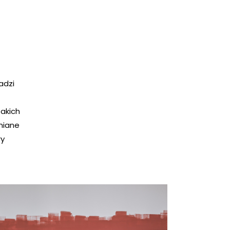
adzi
akich
wniane
ry