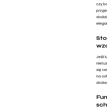
czy b
przyje
dodać
elegan
Sto
wz
Jeśli
nietuz
się c
na od
dodad
Fun
sc