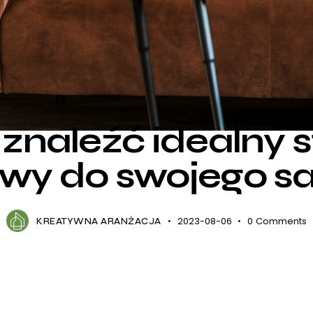
DODATKI
DOM
SALON
znaleźć idealny s
wy do swojego sa
2023-08-06
0
Comments
KREATYWNA ARANŻACJA