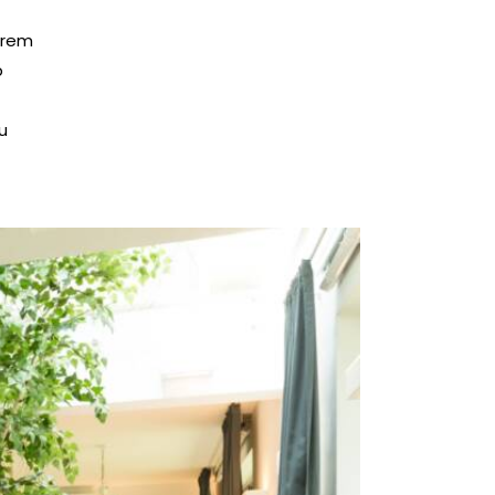
orem
b
mu