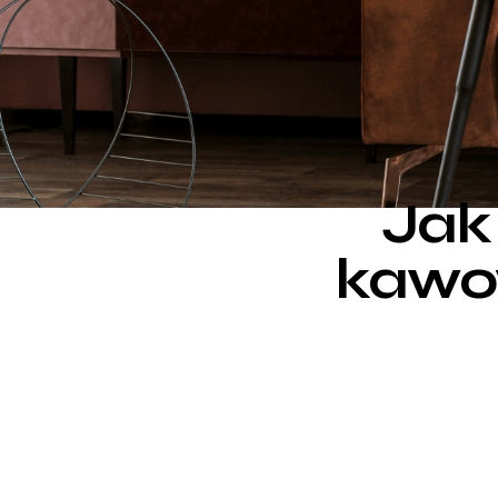
Jak 
kawo