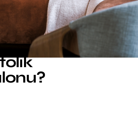
tolik
lonu?