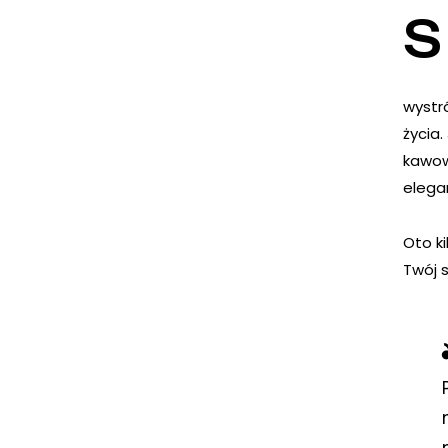
S
wystró
życia
kawow
elegan
Oto k
Twój 