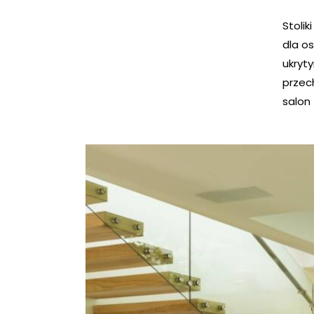
Stoli
dla os
ukryt
przech
salon