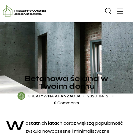
DODATKI
DOM
Betonowa ściana w
Twoim domu
2023-04-21
KREATYWNA ARANŻACJA
0
Comments
W
ostatnich latach coraz większą popularność
zyskują nowoczesne i minimalistyczne