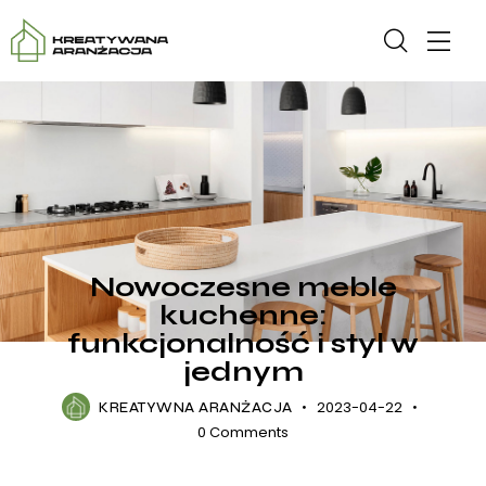
DOM
KUCHNIA
Nowoczesne meble
kuchenne:
funkcjonalność i styl w
jednym
2023-04-22
KREATYWNA ARANŻACJA
0
Comments