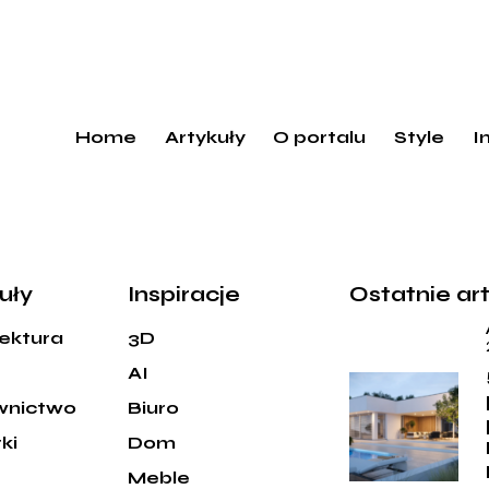
Home
Artykuły
O portalu
Style
I
uły
Inspiracje
Ostatnie ar
tektura
3D
AI
wnictwo
Biuro
ki
Dom
Meble