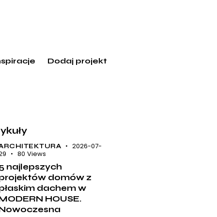
nspiracje
Dodaj projekt
tykuły
2026-07-
ARCHITEKTURA
29
80
Views
5 najlepszych
projektów domów z
płaskim dachem w
MODERN HOUSE.
Nowoczesna