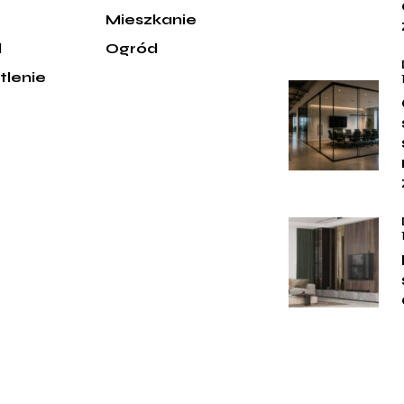
e
Mieszkanie
d
Ogród
tlenie