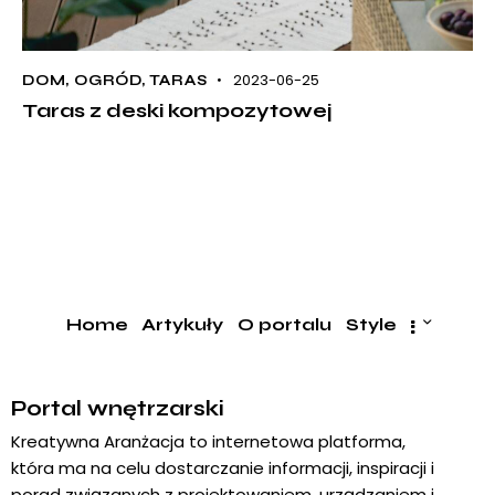
2023-06-25
DOM
,
OGRÓD
,
TARAS
Taras z deski kompozytowej
Home
Artykuły
O portalu
Style
Portal wnętrzarski
Kreatywna Aranżacja to internetowa platforma,
która ma na celu dostarczanie informacji, inspiracji i
porad związanych z projektowaniem, urządzaniem i