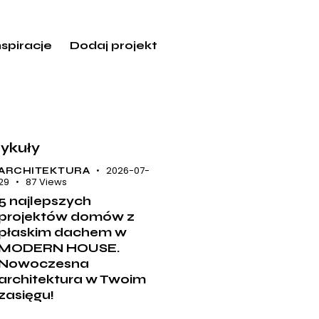
nspiracje
Dodaj projekt
tykuły
2026-07-
ARCHITEKTURA
29
87
Views
5 najlepszych
projektów domów z
płaskim dachem w
MODERN HOUSE.
Nowoczesna
architektura w Twoim
zasięgu!