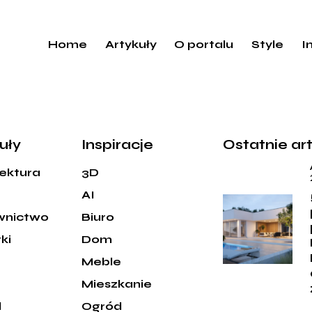
Home
Artykuły
O portalu
Style
I
uły
Inspiracje
Ostatnie ar
tektura
3D
AI
wnictwo
Biuro
ki
Dom
Meble
e
Mieszkanie
d
Ogród