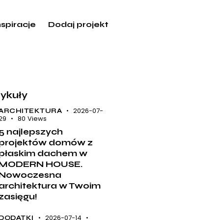
nspiracje
Dodaj projekt
tykuły
2026-07-
ARCHITEKTURA
29
80
Views
5 najlepszych
projektów domów z
płaskim dachem w
MODERN HOUSE.
Nowoczesna
architektura w Twoim
zasięgu!
2026-07-14
DODATKI