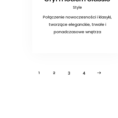
Style
Połączenie nowoczesności i klasyki,
tworzące eleganckie, trwałe i
ponadczasowe wnętrza
1
2
3
>
4