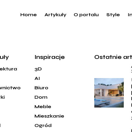
Home
Artykuły
O portalu
Style
I
uły
Inspiracje
Ostatnie ar
tektura
3D
AI
wnictwo
Biuro
ki
Dom
Meble
e
Mieszkanie
d
Ogród