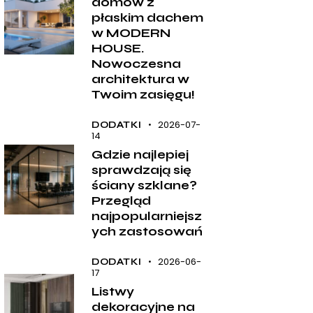
domów z
płaskim dachem
w MODERN
HOUSE.
Nowoczesna
architektura w
Twoim zasięgu!
2026-07-
DODATKI
14
Gdzie najlepiej
sprawdzają się
ściany szklane?
Przegląd
najpopularniejsz
ych zastosowań
2026-06-
DODATKI
17
Listwy
dekoracyjne na